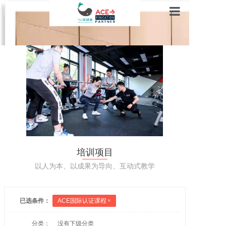
官网首页
培训项目
师资介绍
关于我们
培训项目
以人为本、以成果为导向、互动式教学
已选条件：
ACE国际认证课程
×
分类：
没有下级分类